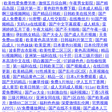
|
欧美性爱免费另类
|
激情五月综合网
|
午夜男女影院
|
国产精
品岛国
|
三级片第一页
|
黄色软件免费下载
|
日本成人精品
|
嗯
啊三级视频网站
|
国产精品日韩欧
|
日韩欧美在线另类
|
国产
成人免费看片
|
91密臀
|
成人性交影院
|
在线撸丝片
|
91国产视
频精品
|
无码Aⅴ在线观看
|
国产中文字幕观看
|
成人精东
|
亚
洲婷婷五月丁香
|
午夜大福利
|
国产不卡啪啪
|
国产午夜一级
|
直播91
|
孕妇熟女精品
|
国产大全入
|
国产成人毛片视频
|
天美
免费mv观看
|
欧美黄色高清另类
|
日韩福利片第三页
|
国产精
品成人
|
91色妹妹
|
欧美亚洲
|
日本黄色91视频
|
日本伦理片网
站
|
波多野吉衣影视
|
欧美性爱二区三区
|
黄色高清网站
|
精品
91视频网站
|
亚洲第一福利在线
|
91干屄
|
日本三级片强奸
|
日
本高清中文在线
|
萌白酱国产一区
|
97超碰色色
|
自拍偷拍第
一页
|
第一福利在线
|
日韩欧美三区
|
国产视频成人
|
在线日韩
更新
|
欧美精品网
|
91性感美女
|
国产乱伦1区2区
|
久草视频在
线看
|
国产精品黄色二区
|
精品一区
|
日本x片免费观看
|
成人
国产无码精品
|
91嫩草传媒
|
免费A片地址
|
伊人五月丁香网
|
成人黄页
|
欧美日韩第一区
|
成人无码成人视频
|
911av
|
欧美性
爱免费网址
|
国产av大全
|
91刺激自拍
|
福利视频2
|
丁香5月视
频
|
三级片网站AV
|
亚洲女同在线
|
国产1区自拍
|
国产欧美a级
片
|
激情69二区三区
|
福利色色操
|
深爱激情乱伦网
|
宅男视频
APP污
|
AV免费播放网址
|
国产在线不卡视频
|
国产成本人三