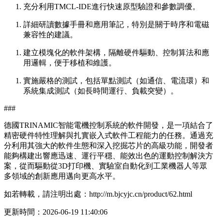
充分利用TMCL-IDE進行快速原型驗證和參數調優。
詳細研讀數據手冊和應用筆記，特別是關于時序和電磁
兼容性的建議。
建立模塊化的軟件架構，隔離硬件驅動、控制算法和應
用邏輯，便于移植和維護。
實施嚴格的測試，包括單點測試（如通信、電流環）和
系統集成測試（如長時間運行、負載突變）。
###
德國TRINAMIC智能電機控制系統的軟件開發，是一項結合了
精密硬件特性理解與扎實嵌入式軟件工程能力的任務。通過充
分利用其強大的軟件生態和深入挖掘芯片的高級功能，開發者
能夠構建出響應迅速、運行平穩、能效出色的運動控制解決方
案，從而驅動從3D打印機、實驗室自動化到工業機器人等眾
多領域的創新應用邁向更高水平。
如若轉載，請注明出處：http://m.bjcyjc.cn/product/62.html
更新時間：2026-06-19 11:40:06