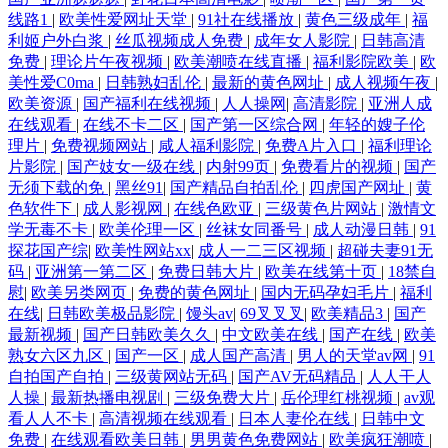
线路1
|
欧美性爱网址天堂
|
91社在线播放
|
黄色三级成年
|
福
利姬户外白浆
|
丝瓜视频成人免费
|
成年女人影院
|
日韩高清
免费
|
理论片午夜视频
|
欧美潮喷在线直播
|
福利影院欧美
|
欧
美性爱C0ma
|
日韩熟妇乱伦
|
最新的黄色网址
|
成人视频午夜
|
欧美资源
|
国产福利在线视频
|
人人操网
|
高清影院
|
亚洲人成
在线观看
|
在线不卡二区
|
国产第一区综合网
|
年轻的嫂子伦
理片
|
免费视频网站
|
咸人福利影院
|
免费A片入口
|
福利理论
片影院
|
国产妓女一级在线
|
内射99页
|
免费看片的视频
|
国产
无须下载的免
|
黑丝91
|
国产精品自拍乱伦
|
四虎国产网址
|
黄
色软件下
|
成人影视网
|
在线色欧亚
|
三级黄色片网站
|
激情文
学无毒不卡
|
欧美伦理一区
|
丝袜女同番号
|
成人动漫日韩
|
91
探花国产综
|
欧美性网站xx
|
成人一二三区视频
|
超碰夫妻91无
码
|
亚洲第一第二区
|
免费日韩大片
|
欧美在线第十页
|
18禁自
慰
|
欧美另类网页
|
免费的黄色网址
|
国内无码孕妇毛片
|
福利
在线
|
日韩欧美极品影院
|
馒头av
|
69叉叉叉
|
欧美精品3
|
国产
最新视频
|
国产日韩欧美久久
|
中文欧美在线
|
国产在线
|
欧美
熟女六区九区
|
国产一区
|
成人国产高清
|
男人的天堂av网
|
91
自拍国产自拍
|
三级黄网站无码
|
国产AV无码精品
|
人人干人
人操
|
最新热播电视剧
|
三级免费大片
|
岳伦理红桃视频
|
av观
看人人不卡
|
高清视频在线观看
|
日本人妻伦在线
|
日韩中文
免费
|
在线观看欧美日韩
|
男男黄色免费网站
|
欧美疯狂潮喷
|