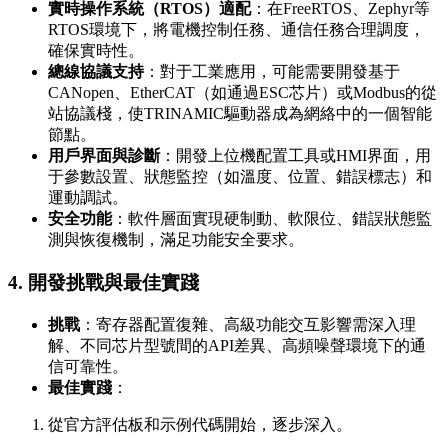
實時操作系統（RTOS）適配
：在FreeRTOS、Zephyr等
RTOS環境下，將電機控制任務、通信任務合理調度，
確保實時性。
總線協議支持
：對于工業應用，可能需要開發基于
CANopen、EtherCAT（如通過ESC芯片）或Modbus的從
站協議棧，使TRINAMIC驅動器成為網絡中的一個智能
節點。
用戶界面與診斷
：開發上位機配置工具或HMI界面，用
于參數設置、狀態監控（如溫度、位置、錯誤標志）和
運動調試。
安全功能
：軟件層面實現硬制動、軟限位、錯誤狀態監
測與恢復機制，滿足功能安全要求。
4. 開發挑戰與最佳實踐
挑戰
：寄存器配置復雜、高級功能交互影響需深入理
解、不同芯片型號間的API差異、高頻噪聲環境下的通
信可靠性。
最佳實踐
：
從官方評估板和示例代碼開始，逐步深入。