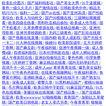
欧美乱伦图片
|
国产福利电影在
|
国产美女大秀
|
91干逼视频
|
黄色一级久久毛片
|
国产激情在线
|
日韩欧美色中色
|
精品无
码污污污
|
福利一二区
|
国产αv在线
|
国产亚州高清
|
国产性欧
美综合
|
欧美人与动牲交
|
国产99视频在线
|
三级网站视频观
看
|
欧美四级在线看
|
黑料吃瓜精品偷拍
|
欧美成人性导航
|
国
产手机看片
|
久草免费资源在线
|
欧美精品视频一区
|
亚洲伦
理影视
|
亚洲另类校园欧美
|
无码三级黄色
|
国产乱轮在线观
看
|
国产视频在线直播
|
91国内精
|
欧美人成影院
|
国产无线卡
一卡二
|
91大神在线视频
|
操碰91
|
欧美影院成年
|
五月天婷婷
丁香网
|
国产麻豆剧
|
午夜福利姬
|
亚洲午夜视频一级
|
成人免
费a级
|
四虎福利影院
|
日本伦理电影在线
|
成年人网站在线
|
成人午夜影院在线
|
亚洲自拍偷拍五页
|
要色色网
|
伦理免费
视频
|
5月婷婷丁香网
|
麻豆精品在线看
|
国内无码孕妇毛片
|
高清不卡一区二区
|
成年人app
|
青草青青在线
|
爆乳美女福利
网站
|
97午夜色色影院
|
在线黄色视频网站
|
午夜福利黄色
|
免
费黄片网站
|
亚洲欧洲成人
|
国产福利在线不卡
|
国产熟女91
熟女
|
深夜成人影院
|
蜜臀久草
|
91黑料精品国产
|
蜜桃91操操
操
|
毛片网址观看
|
欧美日韩中字影院
|
91麻豆国产精品
|
91九
色在线视频
|
美腿丝袜在线视频
|
国产精品鲁一
|
国产在线精
彩亚洲
|
欧美wwwwww
|
91啪啪视频
|
青青国产
|
加勒比久草蜜
桃
|
国产欧美日韩电影
|
老女人变态另类
|
午夜青青草
|
狠狠操