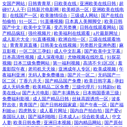
女国产网站
|
日韩青青草
|
日欧美在线
|
亚洲欧美在线日韩
|
超
碰97人人干
|
日韩新片电影网
|
欧美精选一区
|
亚洲欧美在线电
影
|
在线国产一区
|
欧美激情综合
|
三级成人网站
|
国产在线自
拍偷拍
|
91一区二
|
91直播视频
|
日本真人美脚脚交
|
欧美日韩
国产中文
|
欧美中文字幕
|
变态另类爽
|
日韩在线观看网站
|
国
产精品疯狂
|
强伦视频片
|
欧美福利在线观看
|
a片最新网址
|
成人影片大全
|
91直播视频
|
欧洲自拍一区
|
三级在线观看地
址
|
青青草原直播
|
日韩美女在线视频
|
另类图片亚洲色图
|
麻
豆影视
|
一区二区三孕妇
|
成人中文乱幕
|
国产欧美中文字幕
|
日本高清性视频
|
成人深夜电影
|
尤物视频在线吃瓜
|
91探花
视频
|
日本三级免费网站
|
第一福利视频
|
高清不卡1区2区
|
羞
羞影院午夜
|
老司机天天操
|
亚洲成年人专区
|
欧美成视频
|
午
夜福利亚洲
|
无码人妻免费播放
|
国产片一区二
|
无码国产一
区二区
|
丁香六月天
|
国产精品国产免费
|
欧美日韩字幕
|
孕妇
成人无码免费
|
欧美精品二区免费
|
三级伦理片
|
91韩剧tv
|
欧
美在线va
|
国产大片电影
|
国产丰满熟女
|
日本韩国香港三级
|
免费福利影视
|
成人国产精品日韩
|
丝袜高跟诱惑一区
|
波多
野吉依
|
青青国产
|
国产日韩校园家庭
|
国产午夜一区
|
国产福
利姬sp
|
四虎熟女
|
成人看片网址
|
国内自产拍自拍
|
国产爱v
|
泰国玩人妖
|
国产福利啪啪
|
日本成人a
|
综合欧美成人
|
中文
人妻
|
欧美日韩免费
|
亚洲日本视频
|
国内精品网站
|
国产原创