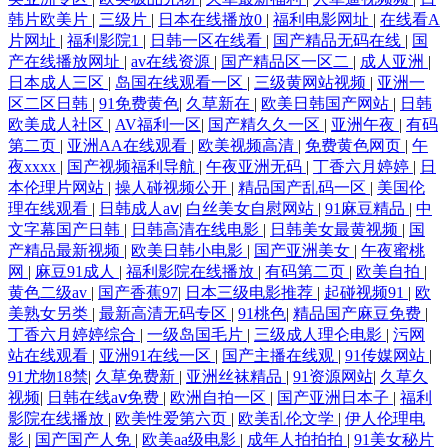
韩片欧美片
|
三级片
|
日本在线播放0
|
福利电影网址
|
在线看A
片网址
|
福利影院1
|
日韩一区在线看
|
国产精品无码在线
|
国
产在线播放网址
|
av在线资源
|
国产精品区一区二
|
成人亚洲
|
日本成人三区
|
岛国在线观看一区
|
三级黄网站视频
|
亚洲一
区二区日韩
|
91免费黄色
|
久草新在
|
欧美日韩国产网站
|
日韩
欧美成人社区
|
AV福利一区
|
国产精久久一区
|
亚洲午夜
|
有码
第二页
|
亚洲AA在线观看
|
欧美视频高清
|
免费黄色网页
|
午
夜xxxx
|
国产视频福利导航
|
午夜亚洲无码
|
丁香六月婷婷
|
日
本伦理片网站
|
操人碰视频公开
|
精品国产乱码一区
|
美国伦
理在线观看
|
日韩成人aⅴ
|
白丝美女自慰网站
|
91麻豆精品
|
中
文字幕国产日韩
|
日韩高清在线电影
|
日韩美女最黄视频
|
国
产精品最新视频
|
欧美日韩小电影
|
国产亚洲美女
|
午夜蜜桃
网
|
麻豆91成人
|
福利影院在线播放
|
有码第二页
|
欧美自拍
|
黄色二级av
|
国产香蕉97
|
日本三级电影推荐
|
起碰视频91
|
欧
美熟女另类
|
最新高清无码专区
|
91桃色
|
精品国产麻豆免费
|
丁香六月婷婷综合
|
一级岛国毛片
|
三级成人理仑电影
|
污网
站在线观看
|
亚洲91在线一区
|
国产主播在线观
|
91传媒网站
|
91尤物18禁
|
久草免费新
|
亚洲丝袜精品
|
91资源网站
|
久草久
视频
|
日韩在线aⅴ免费
|
欧洲自拍一区
|
国产亚洲日本子
|
福利
影院在线播放
|
欧美性爱第六页
|
欧美乱伦文学
|
伊人伦理电
影
|
国产国产人免
|
欧美aa级电影
|
成年人拍拍拍
|
91美女秘片