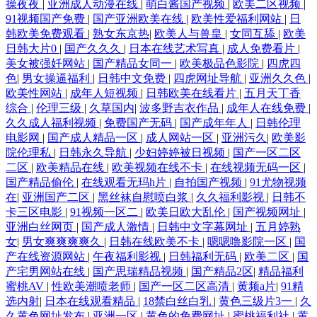
操夜夜
|
亚洲成人动漫在线
|
萌白酱国产视频
|
欧美二区视频
|
资源网址 欧美妞干网 91探花黄色视频 狼友91 白丝喷水喷浆 九一传媒mv
91视频国产免费
|
国产亚洲欧美在线
|
欧美性爱福利网站
|
日
韩欧美免费观看
|
熟女东京热
|
欧美人与兽皇
|
女同互舔
|
欧美
日韩大片0
|
国产久久久
|
日本在线艺术写真
|
成人免费看片
|
91入口不用下 制服丝袜另类 韩国av高清无码 五月天成年网 韩国伊人网 九
美女被强奷网站
|
国产精品女同一
|
欧美极品色影院
|
四虎四
色
|
男女操逼福利
|
日韩中文免费
|
四虎网址导航
|
亚洲久久色
|
九这里是精品 亚洲特黄 国产极品另类 日韩一页综合区 操逼av资源导航 欧
欧美性网站
|
成年人短视频
|
日韩欧美在线看片
|
五月天丁香
综合
|
伦理三级
|
久草国内
|
波多野吉衣作品
|
成年人在线免费
|
美成人性交 91大神精选 国产操碰 在綫艹擦自拍 久久艹国产视频 91大神合
久久成人福利视频
|
免费国产无码
|
国产成年年人
|
日韩伦理
电影网
|
国产成人精品一区
|
成人网站一区
|
亚洲污久
|
欧美影
院伦理私
|
日韩永久导航
|
少妇婷婷被日视频
|
国产一区二区
集 激情超碰 91福利资源 六月天成人导航 91少女 老司机福利导航站 91c在
二区
|
欧美精品在线
|
欧美视频在线不卡
|
在线视频无码一区
|
国产精品偷伦
|
在线观看无玛h片
|
自拍国产视频
|
91尤物视频
线观看 天美mv二三入口 久久精品国产亚州 老司机成人AV 国产精品偷综
在
|
亚洲国产二区
|
黑丝袜自慰喷白浆
|
久久福利影视
|
日韩不
卡三区电影
|
91视频一区二
|
欧美日欧大乱伦
|
国产视频网址
|
亚洲白丝网页
|
国产成人激情
|
日韩中文字幕网址
|
五月婷熟
合 亚洲色淫网 韩国aa免费视频 色自拍导航 超碰在线免费人人 日韩黄视
女
|
男女爽爽爽爽久
|
日韩在线欧美不卡
|
嗯嗯噜影院一区
|
国
产在线资源网站
|
午夜福利影视
|
日韩福利无码
|
欧美二区
|
国
AV黃色 五月天娱乐黄站 国产精品视频xⅩ 欧美下一篇28P 国产色网站 午夜
产宅男网站在线
|
国产思瑞精品视频
|
国产精品2区
|
精品福利
蜜桃AV
|
性欧美潮喷老师
|
国产一区二区高清
|
黄频a片
|
91精
剧场福利社 福利社午夜影院 熟女色福利导航 超碰蝴蝶乐 男女上床视频 成
选内射
|
日本在线观看精品
|
18禁白丝白乳
|
黄色三级片3一
|
久
久黄色网址发布
|
亚洲一区
|
黄色的免费网址
|
蜜桃福利社
|
黄