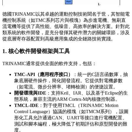
德國TRINAMIC以其卓越的運動控制技術聞名于世，其智能電
機控制系統（如TMC系列芯片與模塊）為步進電機、無刷直
流電機等提供了高性能、低噪音、高效率的解決方案。針對此
類系統的軟件開發，是充分發揮其硬件潛力的關鍵環節，涉及
從底層寄存器配置到高級應用集成的全鏈路技術實踐。
1. 核心軟件開發框架與工具
TRINAMIC通常提供全面的軟件支持，包括：
TMC-API（應用程序接口）
：統一的C語言函數庫，抽
象底層硬件操作，簡化開發流程。它提供對電機參數
（如電流、微步分辨率、堵轉檢測）的便捷設置。
開發環境與IDE
：支持Keil、IAR、以及基于Eclipse的生
態系統，兼容主流的ARM Cortex-M內核微控制器。
TMCL-IDE
：對于使用TMCL（TRINAMIC Motion
Control Language）協議的模塊（如TMCM系列），該圖
形化工具允許通過CAN、UART等接口進行電機配置、
測試和腳本編程，極大降低了初期評估和原型開發的難
度。