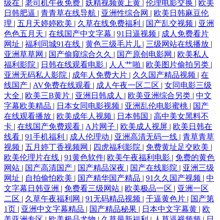
级在
|
老司机午夜免费
|
妖精视频黄上黄
|
伦理电影交换
|
欧美
日韩肥逼
|
青青草在线导航
|
亚洲性综合网
|
欧美日韩麻豆伦
理
|
五月天婷婷欧美
|
久草在线免费福利
|
国产乱交视频
|
亚洲
色色五月天
|
在线国产中文字幕
|
91日逼视频
|
成人免费看片
网址
|
福利同城91在线
|
黄色三级毛片儿
|
三级网站在线播放
|
亚洲草草网
|
国产偷窥综合久久
|
国产原创电影网
|
欧美私人
福利影院
|
日韩在线观看电影
|
人人艹啪
|
欧美图片偷拍另类
|
亚洲无码私人影院
|
成年人免费大片
|
久久国产精品视频
|
在
线国产
|
AV免费在线观看
|
成人午夜一区二区
|
女同电影三级
大全
|
欧美三B黄片
|
亚洲日韩成人
|
欧美亚洲综合另类
|
中文
字幕欧美精品
|
日本女同电影视频
|
亚洲乱伦电影蜜桃
|
国产
在线观看播放
|
欧美成年人视频
|
日本韩国
|
高中美女黑料不
卡
|
在线国产免费观看
|
A片网子
|
欧美成人视屏
|
欧美日韩在
线看
|
91手机福利
|
成人伦理动
|
亚洲高清无码一线
|
青草青草
视频
|
五月婷丁香视频网
|
四虎福利影院
|
免费黄址足交欧美
|
欧美伦理片在线
|
91黄色软件
|
欧美午夜福利电影
|
免费的黄色
网站
|
国产高清国产
|
国产精品深夜
|
国产在线影院
|
亚洲三级
网址
|
自拍偷怕欧美
|
国产精华国产精品
|
91久久国产视频
|
中
文字幕日韩亚洲
|
免费看三级网站
|
欧美极品一区
|
亚洲一区
二区
|
久草午夜福利网
|
91无码精品视频
|
干逼黄色片
|
国产第
1页
|
亚洲中文字幕精品
|
国产精品秘果
|
日本中文字幕黄
|
欧
美亚洲专区
|
欧美极品尤物
|
久草最新福利
|
人草逼视频频
|
日