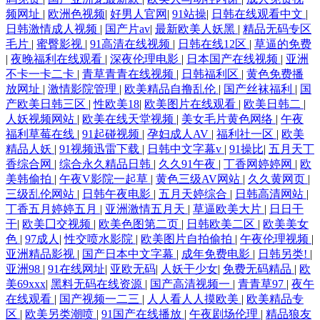
频网址
|
欧洲色视频
|
好男人官网
|
91站操
|
日韩在线观看中文
|
日韩激情成人视频
|
国产片av
|
最新欧美人妖黑
|
精品无码专区
毛片
|
蜜臀影视
|
91高清在线视频
|
日韩在线12区
|
草逼的免费
|
夜晚福利在线观看
|
深夜伦理电影
|
日本国产在线视频
|
亚洲
不卡一卡二卡
|
青草青青在线视频
|
日韩福利区
|
黄色免费播
放网址
|
激情影院管理
|
欧美精品自撸乱伦
|
国产丝袜福利
|
国
产欧美日韩三区
|
性欧美18
|
欧美图片在线观看
|
欧美日韩二
|
人妖视频网站
|
欧美在线天堂视频
|
美女毛片黄色网络
|
午夜
福利草莓在线
|
91起碰视频
|
孕妇成人AV
|
福利社一区
|
欧美
精品人妖
|
91视频迅雷下载
|
日韩中文字幕v
|
91操比
|
五月天丁
香综合网
|
综合永久精品日韩
|
久久91午夜
|
丁香网婷婷网
|
欧
美韩偷拍
|
午夜V影院一起草
|
黄色三级AV网站
|
久久黄网页
|
三级乱伦网站
|
日韩午夜电影
|
五月天婷综合
|
日韩高清网站
|
丁香五月婷婷五月
|
亚洲激情五月天
|
草逼欧美大片
|
日日干
干
|
欧美囗交视频
|
欧美色图第二页
|
日韩欧美二区
|
欧美美女
色
|
97成人
|
性交喷水影院
|
欧美图片自拍偷拍
|
午夜伦理视频
|
亚洲精品影视
|
国产日本中文字幕
|
成年免费电影
|
日韩另类!
|
亚洲98
|
91在线网址
|
亚欧无码
|
人妖干少女
|
免费无码精品
|
欧
美69xxx
|
黑料无码在线资源
|
国产高清视频一
|
青青草97
|
夜午
在线观看
|
国产视频一二三
|
人人看人人摸欧美
|
欧美精品专
区
|
欧美另类潮喷
|
91国产在线播放
|
午夜剧场伦理
|
精品狼友