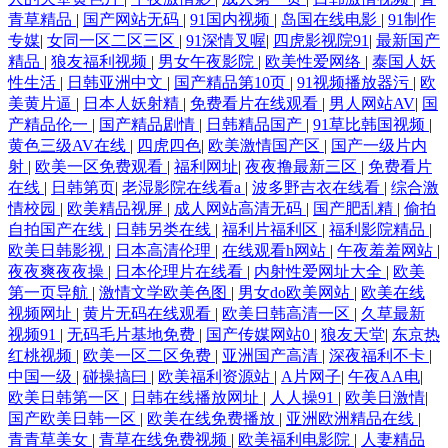
亚洲天堂色网站 丰满岳母一区二区 人妖专区 91大香蕉自慰 豆花日韩精品
青草精品
|
国产网站无码
|
91国内视频
|
岛国在线电影
|
91制作
专媒
|
女同一区二区三区
|
91深情叉喔
|
四虎影视院91
|
最新国产
精品
|
狼友福利视频
|
男女午夜影院
|
欧美性爱网络
|
泰国人妖
人妖操ts男人 综合另类少妇图 另类欧美性爱 午夜av电影 超碰导航 欧美群p
性生活
|
日韩亚洲中文
|
国产精品第10页
|
91视频播放器污
|
欧
美黄片逼
|
日本人妖射精
|
免费看片在线观看
|
男人网站AV
|
国
成人网 69欧美 国产成人AV 人妻人人操青青草 中文1区 浮力草草视频 国产
产精品伦一
|
国产精品剧情
|
日韩精品国产
|
91草比韩国视频
|
黄色三级AV在线
|
四虎四色
|
欧美激情国产区
|
国产一级片内
射
|
欧美一区免费观看
|
福利网址
|
夜夜撸最新三区
|
免费看片
成人综合久久 色综合福利导航 99精品电影网 欧美99导航 91tv短视频 国产
在线
|
日韩第页
|
老湿影院在线看a
|
波多野吉衣在线看
|
综合激
情校园
|
欧美精品视屏
|
成人网站高清无码
|
国产肥乱精
|
偷拍
日韩乱 日本a区 99爱国产 久久玖玖视 婷婷色黑料91 超碰大青青97 另类综
自拍国产在线
|
日韩另类在线
|
福利片福利区
|
福利影院精品
|
欧美日韩影视
|
日本高清伦理
|
在线观看h网站
|
午夜羞羞网站
|
合专区婷婷 亚洲色123 成人不卡免费视频 韩国aa免费视频 97亚洲色 久久
夜夜爽夜夜操
|
日本伦理片在线看
|
内射性爱网址大全
|
欧美
第一页导航
|
激情文学欧美色图
|
男女do欧美网站
|
欧美在线
视频网址
|
黄片无码在线观看
|
欧美日韩高清一区
|
久草最新
深夜影院 五月天综合色色网 超碰人人操人人爱 狼友福利在线 亚洲视频天
视频91
|
无码毛片基地免费
|
国产传媒网站0
|
狼友天堂
|
东京热
红桃视频
|
欧美一区二区免费
|
亚洲国产高清
|
深夜福利不卡
|
堂 成人午夜福利影院 日本私人影院 97超碰碰在线 玖玖热玖玖玖 五月天色
中国一级
|
碰操搞曰
|
欧美福利资源站
|
A片网子
|
午夜AA电
|
欧美日韩第一区
|
日韩在线播放网址
|
人人操91
|
欧美日激情
|
播 草草浮力第一页 免费在线成人网 99精品电影网 久草黄色网 51福利社
国产欧美日韩一区
|
欧美在线免费播放
|
亚洲欧洲精品在线
|
青青草美女
|
青草在线免费视频
|
欧美福利电影院
|
人妻精品