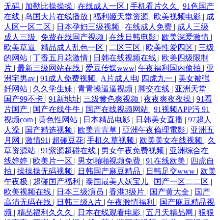
无码
|
加勒比操操操
|
在线成人一区
|
手机看片久久
|
91色国产
TV 久草色影 香蕉超碰人妻 大香蕉久久麻豆 熟女色网 99福利精品密臀 老
在线
|
岛国大片在线播放
|
福利姬天堂资源
|
欧美视频电影
|
成
人区一区二区
|
日本孕妇三级视频
|
在线成人免费
|
成人三级
司机av影视 香蕉视频污版下裁 超碰碰人人妻 男人和女人操国产 91超碰导
成人三级
|
免费在线国产视频
|
在线日韩电影
|
欧美深爱激情
|
欧美草逼
|
精品成人乱色一区
|
二区三区
|
欧美性爱四区
|
三级
的网站
|
丁香五月花激情
|
日韩在线视频在线
|
欧美四级限制
航 狠狠草夜夜撸 五月天性爱网站 超碰伊人网 欧美岛国网站 偷拍电影 大
片
|
最新三级网站在线
|
爱豆传媒www
|
午夜福利国内偷拍
|
亚
洲宅男av
|
91成人免费视频
|
A片成人电
|
四虎九一
|
美女被强
香蕉网官网内 青娱乐最新官网 91社区导航 老湿影院福利 91vv视频 狠狠插
奷网站
|
久久学生妹
|
青青操逼逼视频
|
脚交在线
|
亚洲天堂
|
国产99不卡
|
91新地址
|
三级黄色爽视频
|
夜夜爽夜夜操
|
91看
狠狠干 色色干新网 99热网站 狼窝AV专区 足交视频网址在线 国产欧美日
片国产
|
国产在线牛牛
|
国产在线视频网站
|
91视频APP污 91
视频com
|
黄色性网站
|
日本精品电影
|
日韩美女直播
|
97超人
人澡
|
国产精选视频
|
欧美青青草
|
亞洲午夜倫理電影
|
亚洲五
韩日逼 日韩色情无码 97精频 黄色小片8848 国产91丝袜在 五月花综合网
月网
|
激情91
|
超碰豆花
|
手机久草视频
|
欧美美女在线视频
|
久
草资源站
|
91紫源超碰在线
|
男女午夜免费视频
|
亚洲综合在
成人Aⅴ视频 青青草草视频 91色情影院 黄色片网站免费 微拍91 超碰97人
线婷婷
|
欧美片一区
|
男女啪啪视频免费
|
91在线欧美
|
四虎自
拍
|
操操操无码视频
|
日韩国产麻豆精品
|
日韩足交www
|
欧美
午夜极
|
超碰国产福利
|
泰国最美人妖宝儿
|
国产一区二二区
|
人看 欧美群交网 AV性爱网站 欧美太性交 91工厂小视频 99精品这里有 亚
欧美视频在线
|
日本三级演员
|
香港3级片
|
国产黄大全
|
国产
高清无码在线
|
日韩三级A片
|
午夜激情福利
|
国产麻豆精品视
洲色图导航 国产精品熟女一区 日韩爽妇网 av网站导航 免费黄色软件91 av
频
|
精品福利久久久
|
日本在线观看电影
|
五月天精品网
|
狠狠