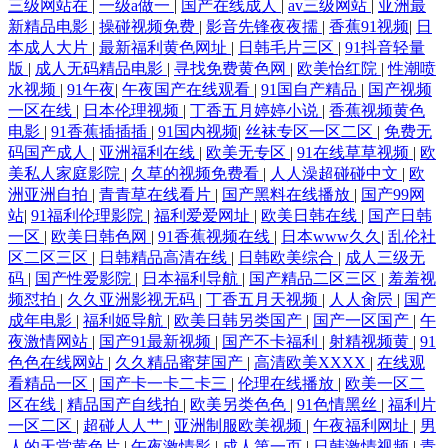
三级网站在
|
一级a做一
|
国产在线成人
|
av三级网站
|
亚洲最
蕉 在线国产三级片 国产精品良家 欧美精品成人 亚洲成人黄色 A香蕉成人
新精品电影
|
操碰视频免费
|
影音先锋夜夜擩
|
香蕉91视频
|
日
本成人大片
|
最新福利黄色网址
|
日韩毛片三区
|
91抖音轻量
大片 狼友导航主页 天美传媒AV三级 91在线老司机 国产在线观看亚毛 蜜
版
|
成人无码精品电影
|
寻找免费黄色网
|
欧美怡红院
|
性潮喷
水视频
|
91午夜
|
午夜国产在线观看
|
91国自产精品
|
国产视频
一区在线
|
日本伦理视频
|
丁香五月婷婷小说
|
香蕉视频黄色
桃超碰 香蕉影剧院 超碰毛片 四虎影城库 97自拍网站 后入丰满少妇 四虎
电影
|
91香蕉插插插
|
91国内视频
|
丝袜专区一区二区
|
免费无
码国产成人
|
亚洲福利在线
|
欧美无专区
|
91在线草草视频
|
欧
欧美性爱影院 97涩在线资源网 久草视频在线毛片 无码欧美另类 超碰超碰
美私人家庭影院
|
久草的视频免费看
|
人人澡超碰碰中文
|
欧
洲亚洲自拍
|
青青草在线看片
|
国产黑料在线播放
|
国产99网
站
|
91福利伦理影院
|
福利爱爱网址
|
欧美日韩在线
|
国产日韩
久久伊人国产 午夜18福利 97涩涩资源总站 欧美日韩啪啪 男人天堂超碰 中
一区
|
欧美日韩色网
|
91香蕉视频在线
|
日本www久久
|
乱伦社
区二区三区
|
日韩精品高清在线
|
日韩欧美综合
|
成人三级无
文字幕51黑料 超碰在线进入 男同肛交免费视频 97色色资源 久久精品成人
码
|
国产性爱影院
|
日本福利导航
|
国产精品二区三区
|
羞羞视
频怼拍
|
久久亚洲影视无码
|
丁香五月天视频
|
人人肏屄
|
国产
黄色 五月天婷婷色图 AU福利视频导航 欧美人与兽A片 伊人大香蕉91 成
成年电影
|
福利姬导航
|
欧美日韩另类国产
|
国产一区国产
|
午
夜激情网站
|
国产91最新视频
|
国产不卡福利
|
射精视频黄
|
91
色色在线网站
|
久久精品蜜芽国产
|
高清欧美XXXX
|
在线观
人九草视频 欧美视屏 91黄篇 久久精品观看 综合色情国产 国产午夜高清
看精品一区
|
国产卡一卡二卡三
|
伦理在线播放
|
欧美一区二
区在线
|
精品国产自线拍
|
欧美另类色色
|
91色情黑丝
|
福利片
午夜激情福利 av第三页 欧美色频 伊人福利无码 超碰人人按 欧美本土自拍
一区二区
|
超碰人人艹
|
亚洲制服欧美视频
|
午夜福利网址
|
男
人的天堂黄色片
|
午夜激情影
|
成人第一页
|
日韩激情视频
|
青