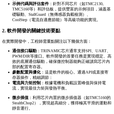
示例代碼與評估套件
：針對不同芯片（如TMC2130,
TMC5160等）和評估板，提供豐富的示例項目，涵蓋基
礎驅動、StallGuard（無傳感器負載檢測）、
CoolStep（電流自適應節能）等高級功能的實現。
2. 軟件開發的關鍵技術要點
在實際開發中，工程師需重點關注以下幾個方面：
通信接口驅動
：TRINAMIC芯片通常支持SPI、UART、
PWM/DIR等接口。軟件開發的首要任務是實現穩定、高
效的底層通信驅動，確保微控制器能夠正確讀寫芯片內
部的配置寄存器。
參數配置與優化
：這是軟件的核心。通過API或直接寄
存器操作，精細調節：
電流與力矩控制
：根據電機和負載設置峰值與保持電
流，實現最佳力矩與發熱平衡。
微步插值
：利用芯片內置的微步插值器（如TMC5160的
StealthChop2），實現超高細分，獲得極其平滑的運動和
靜音運行。