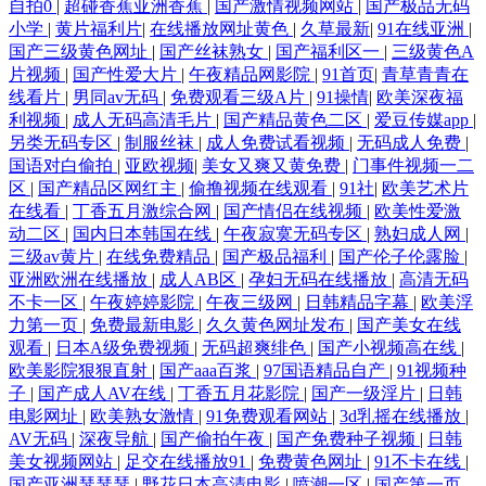
自拍0
|
超碰香蕉亚洲香蕉
|
国产激情视频网站
|
国产极品无码
小学
|
黄片福利片
|
在线播放网址黄色
|
久草最新
|
91在线亚洲
|
国产三级黄色网址
|
国产丝袜熟女
|
国产福利区一
|
三级黄色A
片视频
|
国产性爱大片
|
午夜精品网影院
|
91首页
|
青草青青在
线看片
|
男同av无码
|
免费观看三级A片
|
91操情
|
欧美深夜福
利视频
|
成人无码高清毛片
|
国产精品黄色二区
|
爱豆传媒app
|
另类无码专区
|
制服丝袜
|
成人免费试看视频
|
无码成人免费
|
国语对白偷拍
|
亚欧视频
|
美女又爽又黄免费
|
门事件视频一二
区
|
国产精品区网红主
|
偷撸视频在线观看
|
91社
|
欧美艺术片
在线看
|
丁香五月激综合网
|
国产情侣在线视频
|
欧美性爱激
动二区
|
国内日本韩国在线
|
午夜寂寞无码专区
|
熟妇成人网
|
三级av黄片
|
在线免费精品
|
国产极品福利
|
国产伦子伦露脸
|
亚洲欧洲在线播放
|
成人AB区
|
孕妇无码在线播放
|
高清无码
不卡一区
|
午夜婷婷影院
|
午夜三级网
|
日韩精品字幕
|
欧美浮
力第一页
|
免费最新电影
|
久久黄色网址发布
|
国产美女在线
观看
|
日本A级免费视频
|
无码超爽绯色
|
国产小视频高在线
|
欧美影院狠狠直射
|
国产aaa百浆
|
97国语精品自产
|
91视频种
子
|
国产成人AV在线
|
丁香五月花影院
|
国产一级淫片
|
日韩
电影网址
|
欧美熟女激情
|
91免费观看网站
|
3d乳摇在线播放
|
AV无码
|
深夜导航
|
国产偷拍午夜
|
国产免费种子视频
|
日韩
美女视频网站
|
足交在线播放91
|
免费黄色网址
|
91不卡在线
|
国产亚洲瑟瑟瑟
|
野花日本高清电影
|
喷潮一区
|
国产第一页