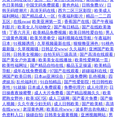
色日美韩级
|
中国无码免费观看
|
黄色色站
|
日韩免费AV
|
日
人一级片 日韩三级在线网址 大香蕉久草91 日韩一级免费视频 阿v网站 日
韩无码喷潮片
|
高清无码在线
|
西方二区三区影院
|
欧美成人
福利网站
|
国产精品成人一区
|
午夜福利影片
|
精品一二二四
本一本道影院 99精品99 老司机福利导航站 在线播放成人a 男女上床操网
五区
|
在线swag
|
欧美亚洲第一页
|
香蕉国产在线
|
国产午夜福
利影片
|
欧美女人与动物交
|
国产每日精品
|
国产在线欧美激
站 91视频观看 另类图片亚洲色图 自拍超碰 国内性爱 午夜福利9 传媒在线
情
|
丁香六月天
|
欧美精品免费视频
|
欧美日韩性爱自拍
|
男人
三级黄色视频
|
欧美另类拳交
|
福利视频在线导航
|
午夜福利
日本
|
91视频诱惑
|
久草视频最新在线
|
狠狠撸亚洲色
|
91桃色
入口 日韩生话v片 超碰网友自拍 青娱福利视频在线 成人久草 日韩综合色
最新版
|
久草视频骚
|
日韩足交www
|
久久福利
|
亚洲国产欧美
日韩
|
日韩美女视频0
|
自拍无码三级高清
|
国产高清在线观看
|
中色 福利视频导航黑丝 日韩性交网址 操你啦四虎 男人国产精品自拍 五月
国产美女户外直播
|
欧美美女在线播放
|
欧美性爱网第一页
|
欧美性福网址
|
国产精品自拍在线
|
极品玉足操逼
|
欧美精品
导航
|
成年在线免费观看
|
97国产在线观看
|
超碰福利在线
|
亚
花丁香网 精品在线视频 91系列在线视频 91入口17
洲国产欧美日韩
|
日本an亚洲综合
|
三级免费网
|
乱伧视频
|
四
虎娱乐
|
乱伦福利片
|
91自拍精品
|
国产性爱影院
|
性日韩性欧
美性
|
91就操
|
日本成人免费观看
|
免费伦理片
|
成人伦理片
|
日
日操夜夜操蜜臀
|
成人大片免费看
|
国产精品视频久久
|
欧美
肥熟女野外
|
欧美3区7区
|
成人三级网
|
国产看片免费
|
国产偷
人视频
|
久久午夜少妇无码
|
成人日韩欧美
|
国产欧美精
|
高清
在线www
|
老湿黄色网
|
欧美乱伦www
|
波多野吉衣电梯2
|
黄
色资料入口
|
操碰自拍
|
日韩美女最黄视频
|
亚洲视频网站
|
男