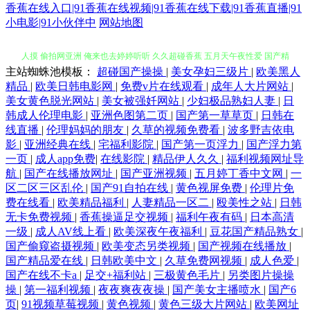
香蕉在线入口|91香蕉在线视频|91香蕉在线下载|91香蕉直播|91
小电影|91小伙伴中
网站地图
主站蜘蛛池模板：
超碰国产操操
|
美女孕妇三级片
|
欧美黑人
欧美性爱第二页 青草综合在线 肏屄视频看看吗 狼人综合婷婷五月 人妻人
精品
|
欧美日韩电影网
|
免费v片在线观看
|
成年人大片网站
|
美女黄色脱光网站
|
美女被强奷网站
|
少妇极品熟妇人妻
|
日
人摸 偷拍网亚洲 俺来也去婷婷听听 久久超碰香蕉 五月天午夜性爱 国产精
韩成人伦理电影
|
亚洲色图第二页
|
国产第一草草页
|
日韩在
线直播
|
伦理妈妈的朋友
|
久草的视频免费看
|
波多野吉依电
影
|
亚洲经典在线
|
宅福利影院
|
国产第一页浮力
|
国产浮力第
品情侣自拍 日韩理伦中文字幕 精品小电影 无码破解无码破解 婷婷国产视
一页
|
成人app免费
|
在线影院
|
精品伊人久久
|
福利视频网址导
航
|
国产在线播放网址
|
国产亚洲视频
|
五月婷丁香中文网
|
一
频 操逼日本美女 五月天婷婷专区7 AV色色中文女 黄色三级片yyc 色中色
区二区三区乱伦
|
国产91自拍在线
|
黄色视屏免费
|
伦理片免
费在线看
|
欧美精品福利
|
人妻精品一区二
|
殴美性之站
|
日韩
综合色图 国产对白清晰 伊人东京热蜜桃 超碰色狠 久久97 91She视频 超碰
无卡免费视频
|
香蕉操逼足交视频
|
福利午夜有码
|
日本高清
一级
|
成人AV线上看
|
欧美深夜午夜福利
|
豆花国产精品熟女
|
国产偷窥盗摄视频
|
欧美变态另类视频
|
国产视频在线播放
|
ts国产精品 狼友综合网 91第一福利 福利午夜理论片 人人操笔 伊人艹av AV
国产精品爱在线
|
日韩欧美中文
|
久草免费网视频
|
成人色爱
|
国产在线不卡a
|
足交+福利站
|
三极黄色毛片
|
另类图片操操
操老逼 韩国电影片 日韩中文在线一区 超碰大香蕉av 人人肏艹 在线观AV
操
|
第一福利视频
|
夜夜爽夜夜操
|
国产美女主播喷水
|
国产6
页
|
91视频草莓视频
|
黄色视频
|
黄色三级大片网站
|
欧美网址