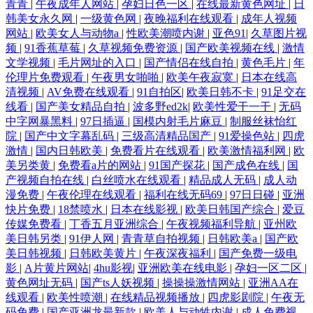
青青
|
午夜成年人网站
|
孕妇日色一区
|
在线最新黄色网址
|
日
韩美女永久网
|
一级黄色网
|
夜晚福利在线观看
|
成年人视频
网站
|
欧美女人与动物a
|
性欧美潮喷内谢
|
亚色91
|
久草图片视
频
|
91香蕉草莓
|
久草视频免费资源
|
国产欧美视频在线
|
激情
文学视频
|
毛片网址的入口
|
国产情侣在线自拍
|
黄色毛片
|
年
伦理片免费观看
|
午夜男女啪啪
|
欧美午夜寂寞
|
日本在线高
清视频
|
AV免费在线观看
|
91自拍区
|
欧美日韩不卡
|
91足交在
线看
|
国产美女精品自拍
|
波多野ed2k
|
欧美性爱干一干
|
无码
中字网暴黑料
|
97日插逼
|
国模内射毛片麻豆
|
制服丝袜怡红
院
|
国产中文字幕乱码
|
三级高清精品国产
|
91爱操色站
|
四虎
激情
|
国内日韩欧美
|
免费看片在线观看
|
欧美激情福利网
|
欧
美另类黄
|
免费看a片的网站
|
91国产探花
|
国产成色在线
|
国
产视频自拍在线
|
白丝喷水在线观看
|
精品成人无码
|
成人动
漫免费
|
午夜伦理在线观看
|
福利在线无码69
|
97日日碰
|
亚洲
快片免费
|
18禁喷水
|
日本在线影视
|
欧美日韩国产综合
|
爱豆
传媒免费看
|
丁香五月亚洲综合
|
午夜视频福利导航
|
亚州欧
美日韩另类
|
91伊人网
|
青青草自拍视频
|
日韩欧美a
|
国产欧
美日韩视频
|
日韩欧美黄片
|
午夜深夜福利
|
国产免费一级电
影
|
A片黄片网站
|
4hu影视
|
亚洲欧美在线电影
|
孕妇一区二区
|
黄色网址无码
|
国产ts人妖视频
|
操操操激情网站
|
亚洲AA在
线观看
|
欧美性喷潮
|
在线精品视频播放
|
四虎影剧院
|
午夜无
码免费
|
国产亚洲龙最新款
|
欧美人与动牲内谢
|
成人免费视