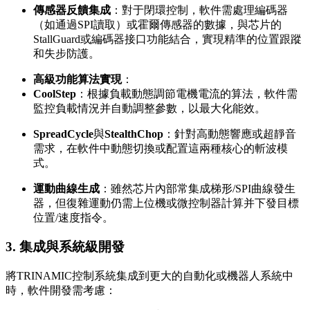
傳感器反饋集成
：對于閉環控制，軟件需處理編碼器
（如通過SPI讀取）或霍爾傳感器的數據，與芯片的
StallGuard或編碼器接口功能結合，實現精準的位置跟蹤
和失步防護。
高級功能算法實現
：
CoolStep
：根據負載動態調節電機電流的算法，軟件需
監控負載情況并自動調整參數，以最大化能效。
SpreadCycle
與
StealthChop
：針對高動態響應或超靜音
需求，在軟件中動態切換或配置這兩種核心的斬波模
式。
運動曲線生成
：雖然芯片內部常集成梯形/SPI曲線發生
器，但復雜運動仍需上位機或微控制器計算并下發目標
位置/速度指令。
3. 集成與系統級開發
將TRINAMIC控制系統集成到更大的自動化或機器人系統中
時，軟件開發需考慮：